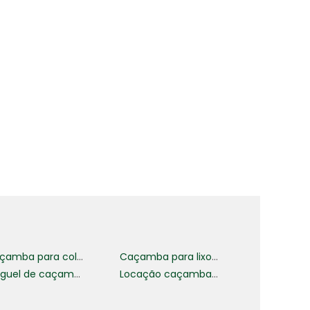
,
m
z
a
o
o
a
Caçamba para coleta de entulho
Caçamba para lixo reciclavel
Aluguel de caçamba expresso
Locação caçamba de entulho