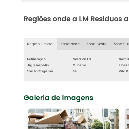
Regiões onde a LM Residuos 
Região Central
Zona Norte
Zona Oeste
Zona Sul
Aclimação
Bela Vista
Bom R
Higienópolis
Glicério
Libe
Santa Efigênia
Sé
Vila 
Galeria de Imagens