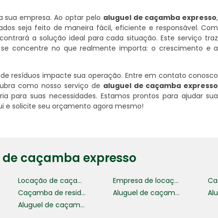
ra sua empresa. Ao optar pelo
aluguel de caçamba expresso
dos seja feito de maneira fácil, eficiente e responsável. Co
ntrará a solução ideal para cada situação. Este serviço tra
pe se concentre no que realmente importa: o crescimento e 
o de resíduos impacte sua operação. Entre em contato conosc
scubra como nosso serviço de
aluguel de caçamba express
ria para suas necessidades. Estamos prontos para ajudar su
ui e solicite seu orçamento agora mesmo!
l de caçamba expresso
Locação de caçamba de lixo
Empresa de locação de caçamba
Caçamba de residuos
Aluguel de caçamba estacionaria
Aluguel de caçamba