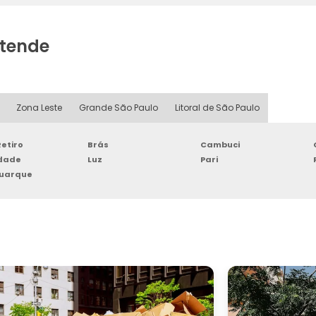
atende
Zona Leste
Grande São Paulo
Litoral de São Paulo
etiro
Brás
Cambuci
rdade
Luz
Pari
Buarque