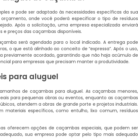
ples e pode ser adaptado às necessidades específicas da su
 orçamento, onde você poderá especificar o tipo de resíduo
ejado. Após a solicitação, uma empresa especializada enviar
s e preços das caçambas disponíveis.
çamba será agendada para o local indicado. A entrega pod
s, o que está alinhado ao conceito de “expressa”. Após o uso
ma previamente acordado, garantindo que não haja acúmulo d
erencial para empresas que precisam manter a produtividade.
is para aluguel
e tamanhos de caçambas para aluguel. As caçambas menores
deais para pequenas obras ou eventos, enquanto as caçamba
bicos, atendem a obras de grande porte e projetos industriais
 materiais específicos, como entulho, lixo comum, resíduo
sas oferecem opções de caçambas especiais, que podem se
te adequado, sua empresa pode optar pelo tipo mais adequad