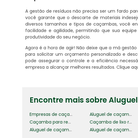
A gestão de resíduos não precisa ser um fardo pa
você garante que o descarte de materiais indeseja
diversos tamanhos e tipos de caçambas, você enco
facilidade e agilidade, permitindo que sua equi
produtividade do seu negócio.
Agora é a hora de agir! Não deixe que a má gestã
para solicitar um orçamento personalizado e de
pode assegurar o controle e a eficiência necessá
empresa a alcançar melhores resultados. Clique aq
Encontre mais sobre Alugue
Empresas de caçambas
Aluguel de caçamba para entulho
Caçamba para remoção de entulho
Caçamba de lixo reciclável
Aluguel de caçamba de entulho
Aluguel de caçamba preço