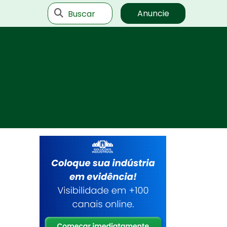
Buscar
Anuncie
r
o
e
r
o