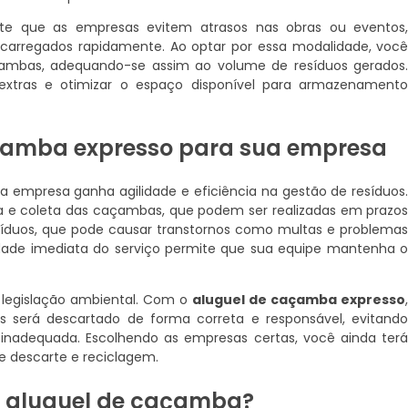
mite que as empresas evitem atrasos nas obras ou eventos
scarregados rapidamente. Ao optar por essa modalidade, voc
çambas, adequando-se assim ao volume de resíduos gerados
os extras e otimizar o espaço disponível para armazenament
çamba expresso para sua empresa
ua empresa ganha agilidade e eficiência na gestão de resíduos
ega e coleta das caçambas, que podem ser realizadas em prazo
esíduos, que pode causar transtornos como multas e problema
bilidade imediata do serviço permite que sua equipe mantenha 
 legislação ambiental. Com o
aluguel de caçamba expresso
 será descartado de forma correta e responsável, evitand
 inadequada. Escolhendo as empresas certas, você ainda ter
e descarte e reciclagem.
e aluguel de caçamba?