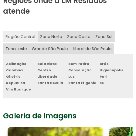
Regiões onde a LM Residuos
atende
Região Central
Zona Norte
Zona Oeste
Zona Sul
Zona Leste
Grande São Paulo
Litoral de São Paulo
Aclimação
Bela Vista
Bom Retiro
Brás
Cambuci
Centro
Consolação
Higienópolis
Glicério
Liberdade
Luz
Pari
República
Santa Cecília
Santa Efigênia
Sé
Vila Buarque
Galeria de Imagens