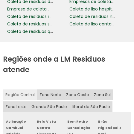
Coleta de residuos de saude
Empresas de coletas de residuos
Empresa de coleta de resíduos
Coleta de lixo hospitalar
Coleta de resíduos industriais
Coleta de residuos não perigosos
Coleta de residuos sólidos
Coleta de lixo contaminado
Coleta de residuos químicos
Regiões onde a LM Residuos
atende
Região Central
Zona Norte
Zona Oeste
Zona Sul
Zona Leste
Grande São Paulo
Litoral de São Paulo
Aclimação
Bela Vista
Bom Retiro
Brás
Cambuci
Centro
Consolação
Higienópolis
Glicério
Liberdade
Luz
Pari